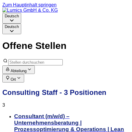
Zum Hauptinhalt springen
Deutsch
Deutsch
Offene Stellen
Abteilung
Ort
Consulting Staff
- 3 Positionen
3
Consultant (m/w/d) –
Unternehmensberatung |
Prozessoptimierung & Operations | Lean