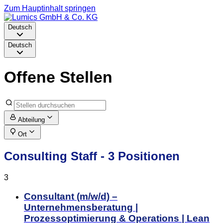
Zum Hauptinhalt springen
Deutsch
Deutsch
Offene Stellen
Abteilung
Ort
Consulting Staff
- 3 Positionen
3
Consultant (m/w/d) –
Unternehmensberatung |
Prozessoptimierung & Operations | Lean